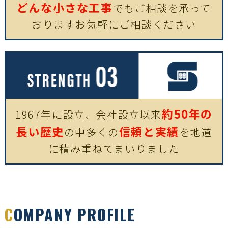
どんな小さな工事
でも
ご相談を承って
おります
お気軽にご相談ください
約50年の
1967年に設立、会社設立以来
長い歴史
信頼と実績
の中
多くの
を地道
に
積み重ねてまいりました
C
OMPANY PROFILE